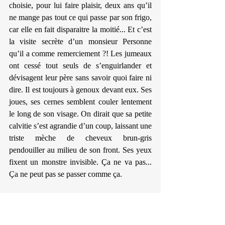
choisie, pour lui faire plaisir, deux ans qu’il 
ne mange pas tout ce qui passe par son frigo, 
car elle en fait disparaitre la moitié... Et c’est 
la visite secrète d’un monsieur Personne 
qu’il a comme remerciement ?! Les jumeaux 
ont cessé tout seuls de s’enguirlander et 
dévisagent leur père sans savoir quoi faire ni 
dire. Il est toujours à genoux devant eux. Ses 
joues, ses cernes semblent couler lentement 
le long de son visage. On dirait que sa petite 
calvitie s’est agrandie d’un coup, laissant une 
triste mèche de cheveux brun-gris 
pendouiller au milieu de son front. Ses yeux 
fixent un monstre invisible. Ça ne va pas... 
Ça ne peut pas se passer comme ça.
La même journée, quatre heures plus tard, 
Cécile arrive. Le plan initial était qu’elle 
passerait la soirée avec les minus pendant 