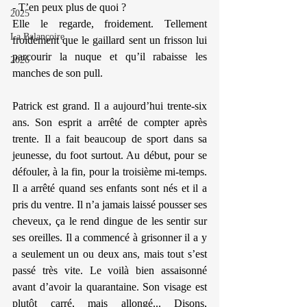
- T’en peux plus de quoi ?
2025
Elle le regarde, froidement. Tellement 
La Balançoire
froidement que le gaillard sent un frisson lui 
parcourir la nuque et qu’il rabaisse les 
2026
manches de son pull.
Patrick est grand. Il a aujourd’hui trente-six 
ans. Son esprit a arrêté de compter après 
trente. Il a fait beaucoup de sport dans sa 
jeunesse, du foot surtout. Au début, pour se 
défouler, à la fin, pour la troisième mi-temps. 
Il a arrêté quand ses enfants sont nés et il a 
pris du ventre. Il n’a jamais laissé pousser ses 
cheveux, ça le rend dingue de les sentir sur 
ses oreilles. Il a commencé à grisonner il a y 
a seulement un ou deux ans, mais tout s’est 
passé très vite. Le voilà bien assaisonné 
avant d’avoir la quarantaine. Son visage est 
plutôt carré, mais allongé... Disons, 