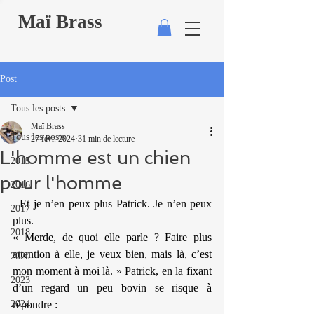
Maï Brass
Post
Tous les posts
Maï Brass
Tous les posts
27 févr. 2024
31 min de lecture
L'homme est un chien
2015
pour l'homme
2016
- Et je n’en peux plus Patrick. Je n’en peux 
2017
plus.
2018
« Merde, de quoi elle parle ? Faire plus 
attention à elle, je veux bien, mais là, c’est 
2020
mon moment à moi là. » Patrick, en la fixant 
2023
d’un regard un peu bovin se risque à 
2024
répondre :