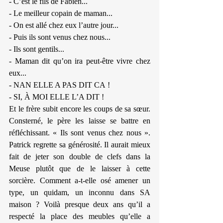
- C’est le fils de Fabien...
- Le meilleur copain de maman...
- On est allé chez eux l’autre jour...
- Puis ils sont venus chez nous...
- Ils sont gentils...
- Maman dit qu’on ira peut-être vivre chez 
eux...
- NAN ELLE A PAS DIT CA !
- SI, À MOI ELLE L’A DIT !
Et le frère subit encore les coups de sa sœur. 
Consterné, le père les laisse se battre en 
réfléchissant. « Ils sont venus chez nous ». 
Patrick regrette sa générosité. Il aurait mieux 
fait de jeter son double de clefs dans la 
Meuse plutôt que de le laisser à cette 
sorcière. Comment a-t-elle osé amener un 
type, un quidam, un inconnu dans SA 
maison ? Voilà presque deux ans qu’il a 
respecté la place des meubles qu’elle a 